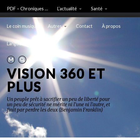
PDF – Chroniques …
L’actualité
Santé
Le coin musique
Autres
Contact
À propos
Langue
VISION 360 ET
PLUS
Un peuple prêt à sacrifier un peu de liberté pour
un peu de sécurité ne mérite ni l'une ni l'autre, et
finit par perdre les deux (Benjamin Franklin)